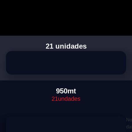
21 unidades
950mt
21undades
N
da