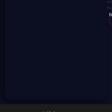
wa
fo
E